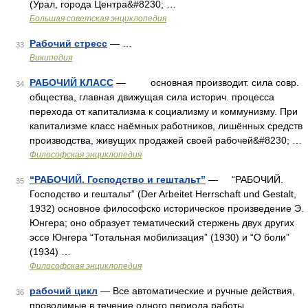
(Урал, города Центра&#8230; …
Большая советская энциклопедия
Рабочий стресс
— …
33
Википедия
РАБОЧИЙ КЛАСС
— основная производит. сила совр.
34
общества, главная движущая сила историч. процесса
перехода от капитализма к социализму и коммунизму. При
капитализме класс наёмных работников, лишённых средств
производства, живущих продажей своей рабочей&#8230; …
Философская энциклопедия
“РАБОЧИЙ. Господство и гештальт”
— “РАБОЧИЙ.
35
Господство и гештальт” (Der Arbeitet Herrschaft und Gestalt,
1932) основное философско историческое произведение Э.
Юнгера; оно образует тематический стержень двух других
эссе Юнгера “Тотальная мобилизация” (1930) и “О боли”
(1934) …
Философская энциклопедия
рабочий цикл
— Все автоматические и ручные действия,
36
проводимые в течение одного периода работы