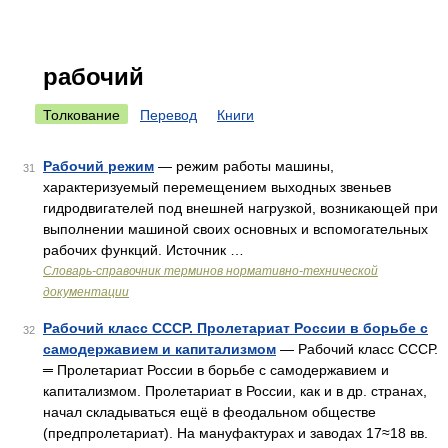
рабочий
Толкование
Перевод
Книги
Рабочий режим
— режим работы машины,
31
характеризуемый перемещением выходных звеньев
гидродвигателей под внешней нагрузкой, возникающей при
выполнении машиной своих основных и вспомогательных
рабочих функций. Источник …
Словарь-справочник терминов нормативно-технической
документации
Рабочий класс СССР. Пролетариат России в борьбе с
32
самодержавием и капитализмом
— Рабочий класс СССР.
═ Пролетариат России в борьбе с самодержавием и
капитализмом. Пролетариат в России, как и в др. странах,
начал складываться ещё в феодальном обществе
(предпролетариат). На мануфактурах и заводах 17≈18 вв.