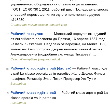
управляемого оборудования от запуска до остановки.
[ГОСТ IЕС 60730 1 2011] рабочий цикл Последовательность
операций перемещения из одного положения в другое
с&#8230; …
Справочник технического переводчика
Рабочий переулок
— Маленький переулочек, идущий
37
от Английского проспекта до Пряжки, 16 апреля 1887 года
назвали Княжеским. Недалеко от переулка, на Мойке, 122,
только что был построен дворец великого князя Алексея
Александровича (подробнее см. улица Писарева) …
Санкт-Петербург (энциклопедия)
Рабочий класс идёт в рай (фильм)
— Рабочий класс идет
38
в рай La classe operaia va in paradiso Жанр Драма, Фильм
памфлет. Режиссёр Элио Петри Продюсер Уго Туччи …
Википедия
Рабочий класс идёт в рай
— Рабочий класс идет в рай La
39
classe operaia va in paradiso …
Википедия