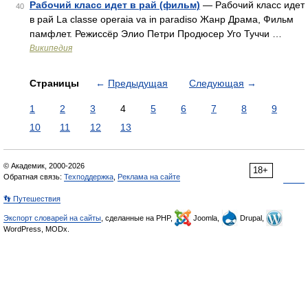
Рабочий класс идет в рай (фильм)
— Рабочий класс идет
40
в рай La classe operaia va in paradiso Жанр Драма, Фильм
памфлет. Режиссёр Элио Петри Продюсер Уго Туччи …
Википедия
Страницы
←
Предыдущая
Следующая
→
1
2
3
4
5
6
7
8
9
10
11
12
13
© Академик, 2000-2026
18+
Обратная связь:
Техподдержка
,
Реклама на сайте
👣 Путешествия
Экспорт словарей на сайты
, сделанные на PHP,
Joomla,
Drupal,
WordPress, MODx.